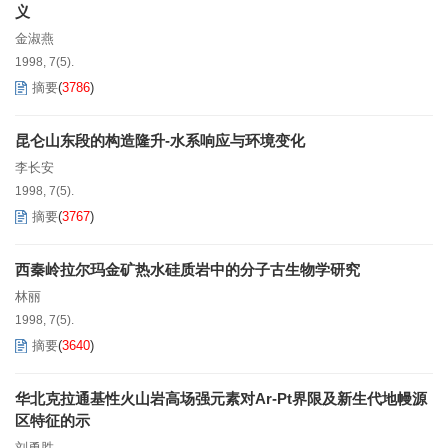
义
金淑燕
1998, 7(5).
摘要
(
3786
)
昆仑山东段的构造隆升-水系响应与环境变化
李长安
1998, 7(5).
摘要
(
3767
)
西秦岭拉尔玛金矿热水硅质岩中的分子古生物学研究
林丽
1998, 7(5).
摘要
(
3640
)
华北克拉通基性火山岩高场强元素对Ar-Pt界限及新生代地幔源
区特征的示
刘勇胜