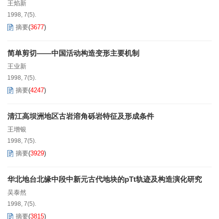
王焰新
1998, 7(5).
摘要
(
3677
)
简单剪切——中国活动构造变形主要机制
王业新
1998, 7(5).
摘要
(
4247
)
清江高坝洲地区古岩溶角砾岩特征及形成条件
王增银
1998, 7(5).
摘要
(
3929
)
华北地台北缘中段中新元古代地块的pTt轨迹及构造演化研究
吴泰然
1998, 7(5).
摘要
(
3815
)