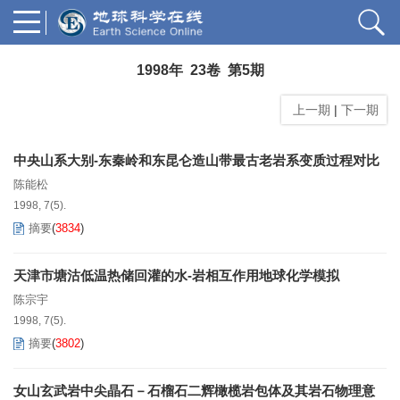
1998年 23卷 第5期
上一期
|
下一期
中央山系大别-东秦岭和东昆仑造山带最古老岩系变质过程对比
陈能松
1998, 7(5).
摘要
(
3834
)
天津市塘沽低温热储回灌的水-岩相互作用地球化学模拟
陈宗宇
1998, 7(5).
摘要
(
3802
)
女山玄武岩中尖晶石－石榴石二辉橄榄岩包体及其岩石物理意