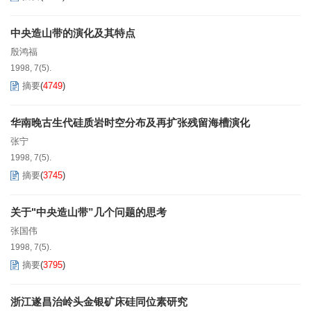
中央造山带的演化及其特点
殷鸿福
1998, 7(5).
摘要
(
4749
)
华南晚古生代硅质岩时空分布及再扩张残留海槽演化
张宁
1998, 7(5).
摘要
(
3745
)
关于"中央造山带”几个问题的思考
张国伟
1998, 7(5).
摘要
(
3795
)
浙江遂昌治岭头金银矿床硅同位素研究