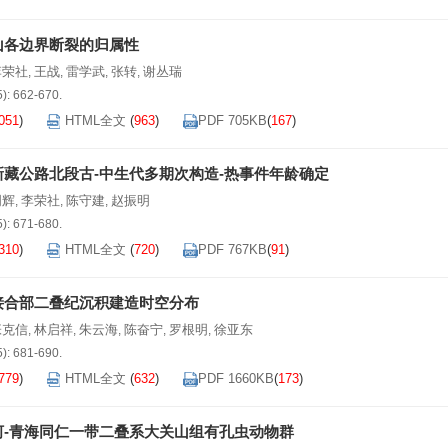
山各边界断裂的归属性
李荣社
王战
雷学武
张转
谢丛瑞
,
,
,
,
5): 662-670.
051
)
HTML全文
(
963
)
PDF 705KB
(
167
)
新藏公路北段古-中生代多期次构造-热事件年龄确定
周辉
李荣社
陈守建
赵振明
,
,
,
5): 671-680.
310
)
HTML全文
(
720
)
PDF 767KB
(
91
)
接合部二叠纪沉积建造时空分布
张克信
林启祥
朱云海
陈奋宁
罗根明
徐亚东
,
,
,
,
,
5): 681-690.
779
)
HTML全文
(
632
)
PDF 1660KB
(
173
)
河-青海同仁一带二叠系大关山组有孔虫动物群