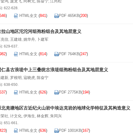
寸金鸿
庞龙飞
向树元
陈奋宁
江尚松
,
,
,
,
5): 622-628.
646
)
HTML全文
(
841
)
PDF 465KB
(
200
)
古拉山地区沱沱河组孢粉组合及其地层意义
张克信
王建雄
姚华舟
卜建军
,
,
,
5): 629-637.
982
)
HTML全文
(
814
)
PDF 764KB
(
247
)
同仁县古浪堤中上三叠统古浪堤组孢粉组合及其地层意义
喻建新
罗根明
寇晓虎
陈奋宁
,
,
,
5): 638-650.
637
)
HTML全文
(
626
)
PDF 2775KB
(
194
)
原北羌塘地区古近纪火山岩中埃达克岩的地球化学特征及其构造意义
李荣社
计文化
伊海生
林金辉
朱同兴
,
,
,
,
5): 651-661.
423
)
HTML全文
(
636
)
PDF 1001KB
(
167
)