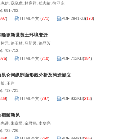
张克信
寇晓虎
林启祥
郑志敏
徐亚东
,
,
,
,
5): 691-702.
997
)
HTML全文
(
771
)
PDF 2941KB
(
170
)
洮晚更新世黄土环境变迁
向树元
路玉林
马新民
路晶芳
,
,
,
5): 703-712.
976
)
HTML全文
(
710
)
PDF 713KB
(
194
)
山昆仑河纵剖面形貌分析及构造涵义
国灿
王岸
,
5): 713-721.
339
)
HTML全文
(
797
)
PDF 933KB
(
213
)
动褶皱新见
张先进
朱章显
余君鹏
李华亮
,
,
,
5): 722-726.
868
)
HTML全文
(
750
)
PDF 444KB
(
285
)