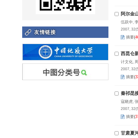
阿尔金
伍跃中
,
2007, 32(
友情链接
摘要
(
4
西昆仑
计文化
,
2007, 32(
摘要
(
3
秦祁昆
寇晓虎
,
2007, 32(
摘要
(
3
甘肃夏