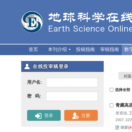
首页
本刊介绍
投稿指南
审稿指南
数
在线投审稿登录
封面
用户名:
选择全部
密 码:
青藏高
张克信
,
登录
注册
2007, 32(
摘要
(
4