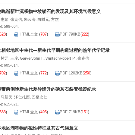
地晚渐新世沉积物中坡缕石的发现及其环境气候意义
薛惠娟
张克信
朱云海
向树元
方杰
,
,
,
,
5): 598-604.
528
)
HTML全文
(
707
)
PDF 790KB
(
222
)
及相邻地区中生代—新生代早期构造过程的热年代学记录
向树元
王岸
GarverJohn I.
WintschRobert P.
张克信
,
,
,
,
5): 605-614.
702
)
HTML全文
(
772
)
PDF 1202KB
(
250
)
裂带两侧晚新生代差异隆升的磷灰石裂变径迹纪录
马新民
泽仁扎西
巴桑次仁
,
,
,
5): 615-621.
583
)
HTML全文
(
495
)
PDF 719KB
(
151
)
林地区湖积物的磁性特征及其古气候意义