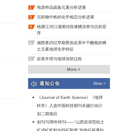
地质样品卤族元素分析进展
1
沉积物中铁的化学相态分析进展
2
钱塘江河口涌潮河段滩槽演替与沉积层
3
序
湘西寒武纪早期黑色岩系中干酪根的稀
4
土元素地球化学特征
岩浆作用与地球深部过程
5
More >
通知公告
More >
《Journal of Earth Science》《地球
科学》入选中国科技期刊卓越行动计
划二期项目
创刊70周年特刊——“山西岩溶型铝土
矿成矿机制与找矿勘查”专辑征稿通知