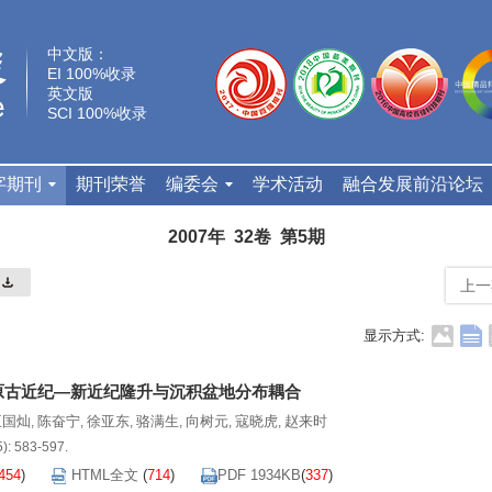
中文版：
EI 100%收录
英文版
SCI 100%收录
字期刊
期刊荣誉
编委会
学术活动
融合发展前沿论坛
2007年 32卷 第5期
上一
显示方式:
原古近纪—新近纪隆升与沉积盆地分布耦合
王国灿
陈奋宁
徐亚东
骆满生
向树元
寇晓虎
赵来时
,
,
,
,
,
,
5): 583-597.
454
)
HTML全文
(
714
)
PDF 1934KB
(
337
)