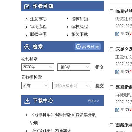
作者须知
临夏盆
注意事项
投稿须知
洪汉烈
,
2007, 32(
审稿流程
编校流程
摘要
(
3
版权申明
相关下载
检索
高级检索
东昆仑
王国灿
,
期刊检索
2007, 32(
摘要
(
4
元数据检索
嘉黎断
向树元民
下载中心
More >
2007, 32(
摘要
(
3
《地球科学》编辑部版面费发票开取
说明
西藏米
《地球科学》图件要求