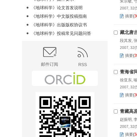
朱宗敏
,
《地球科学》论文首发说明
2007, 32(
《地球科学》中文版投稿指南
摘要
(
3
《地球科学》出版版权协议书
藏北唐
《地球科学》投稿常见问题问答
段其发
,
2007, 32(
摘要
(
3
邮件订阅
RSS
青海省
徐亚东
,
2007, 32(
摘要
(
3
青藏高
赵振明
,
2007, 32(
摘要
(
3