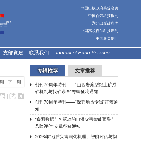
中国出版政府奖提名奖
中国百强科技报刊
湖北出版政府奖
中国高校百佳科技期刊
中国最美期刊
支部党建
联系我们
Journal of Earth Science
专辑推荐
文章推荐
期
|
下一期
创刊70周年特刊——“山西岩溶型铝土矿成
矿机制与找矿勘查”专辑征稿通知
创刊70周年特刊——”深部地热专辑”征稿通
知
“多源数据与AI驱动的山洪灾害智能预警与
风险评估”专辑征稿通知
2026年“地质灾害演化机理、智能评估与韧