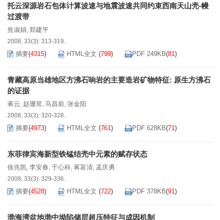
托云深源岩石包体计算波速与地震波速共同约束西南天山壳-幔
过渡带
焦淑娟
郑建平
,
2008, 33(3): 313-319.
摘要
(
4315
)
HTML全文
(
799
)
PDF 249KB
(
81
)
青藏高原当雄地区方沸石响岩的主要造岩矿物特征: 原生方沸石
的证据
蒋云
赵珊茸
马昌前
张金阳
,
,
,
2008, 33(3): 320-328.
摘要
(
4973
)
HTML全文
(
761
)
PDF 628KB
(
71
)
东菲律宾海新型铁锰结壳中元素的赋存状态
徐兆凯
李安春
于心科
蒋富清
孟庆勇
,
,
,
,
2008, 33(3): 329-336.
摘要
(
4528
)
HTML全文
(
722
)
PDF 378KB
(
91
)
渤海湾盆地渤中坳陷储层超压特征与成因机制