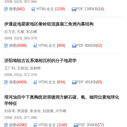
2008, 33(3): 357-364.
摘要
(
842
)
HTML全文
(
1158
)
PDF 1385KB
(
14
)
伊通盆地梁家地区奢岭组混源扇三角洲内幕结构
石万忠
孔敏
宋志峰
,
,
2008, 33(3): 365-370.
摘要
(
4589
)
HTML全文
(
959
)
PDF 806KB
(
52
)
济阳坳陷古近系湖相沉积的分子地层学
王广利
王铁冠
张林晔
,
,
2008, 33(3): 371-376.
摘要
(
4409
)
HTML全文
(
834
)
PDF 491KB
(
92
)
塔河油田中下奥陶统岩溶缝洞方解石碳、氧、锶同位素地球化
学特征
刘存革
李国蓉
朱传玲
刘国勇
卢宇峰
,
,
,
,
2008, 33(3): 377-386.
摘要
(
4290
)
HTML全文
(
1148
)
PDF 354KB
(
77
)