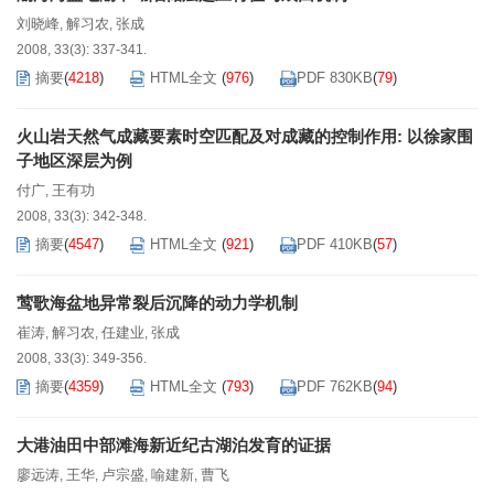
刘晓峰
解习农
张成
,
,
2008, 33(3): 337-341.
摘要
(
4218
)
HTML全文
(
976
)
PDF 830KB
(
79
)
火山岩天然气成藏要素时空匹配及对成藏的控制作用: 以徐家围
子地区深层为例
付广
王有功
,
2008, 33(3): 342-348.
摘要
(
4547
)
HTML全文
(
921
)
PDF 410KB
(
57
)
莺歌海盆地异常裂后沉降的动力学机制
崔涛
解习农
任建业
张成
,
,
,
2008, 33(3): 349-356.
摘要
(
4359
)
HTML全文
(
793
)
PDF 762KB
(
94
)
大港油田中部滩海新近纪古湖泊发育的证据
廖远涛
王华
卢宗盛
喻建新
曹飞
,
,
,
,