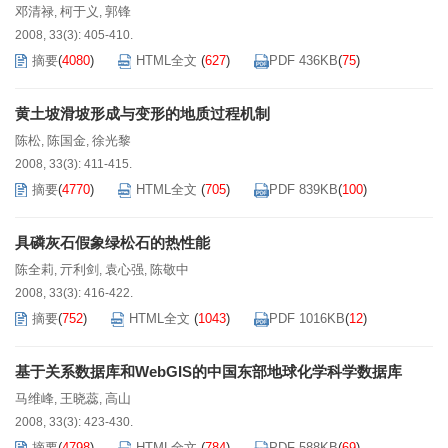
邓清禄
柯于义
郭锋
,
,
2008, 33(3): 405-410.
摘要
(
4080
)
HTML全文
(
627
)
PDF 436KB
(
75
)
黄土坡滑坡形成与变形的地质过程机制
陈松
陈国金
徐光黎
,
,
2008, 33(3): 411-415.
摘要
(
4770
)
HTML全文
(
705
)
PDF 839KB
(
100
)
具磷灰石假象绿松石的热性能
陈全莉
亓利剑
袁心强
陈敬中
,
,
,
2008, 33(3): 416-422.
摘要
(
752
)
HTML全文
(
1043
)
PDF 1016KB
(
12
)
基于关系数据库和WebGIS的中国东部地球化学科学数据库
马维峰
王晓蕊
高山
,
,
2008, 33(3): 423-430.
摘要
(
4798
)
HTML全文
(
784
)
PDF 588KB
(
69
)