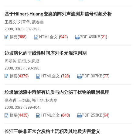
基于Hilbert-Huang变换的阵列声波测井信号时频分析
王祝文
刘菁华
聂春燕
,
,
2008, 33(3): 387-392.
摘要
(
988
)
HTML全文
(
942
)
PDF 460KB
(
21
)
边坡演化的非线性时间序列多元混沌判别
周翠英
陈恒
朱凤贤
,
,
2008, 33(3): 393-398.
摘要
(
4379
)
HTML全文
(
728
)
PDF 307KB
(
77
)
垃圾渗滤液中溶解有机质与内分泌干扰物的吸附机理
张彩香
王焰新
祁士华
杨志华
,
,
,
2008, 33(3): 399-404.
摘要
(
4435
)
HTML全文
(
840
)
PDF 253KB
(
64
)
长江三峡非正常含炭粘土沉积及其地质灾害意义