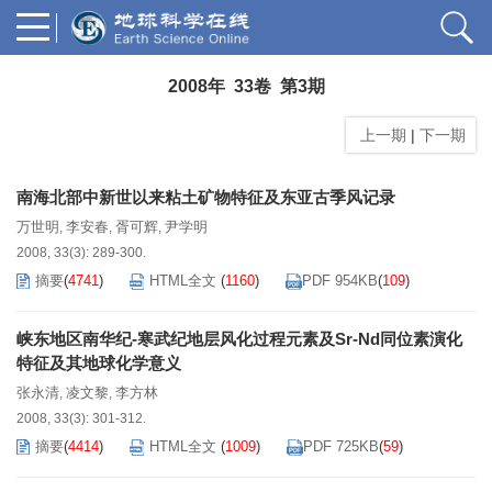
2008年 33卷 第3期
上一期
|
下一期
南海北部中新世以来粘土矿物特征及东亚古季风记录
万世明
李安春
胥可辉
尹学明
,
,
,
2008, 33(3): 289-300.
摘要
(
4741
)
HTML全文
(
1160
)
PDF 954KB
(
109
)
峡东地区南华纪-寒武纪地层风化过程元素及Sr-Nd同位素演化
特征及其地球化学意义
张永清
凌文黎
李方林
,
,
2008, 33(3): 301-312.
摘要
(
4414
)
HTML全文
(
1009
)
PDF 725KB
(
59
)