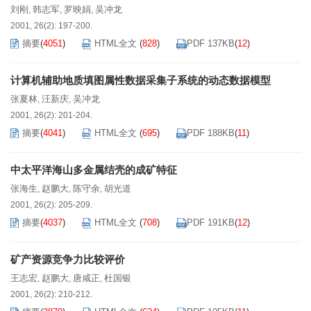
刘刚
韩志军
罗映娟
吴冲龙
,
,
,
2001, 26(2): 197-200.
摘要
(
4051
)
HTML全文
(
828
)
PDF 137KB
(
12
)
计算机辅助地质填图属性数据采集子系统的动态数据模型
张夏林
汪新庆
吴冲龙
,
,
2001, 26(2): 201-204.
摘要
(
4041
)
HTML全文
(
695
)
PDF 188KB
(
11
)
中太平洋海山多金属结壳的成矿特征
张海生
赵鹏大
陈守余
胡光道
,
,
,
2001, 26(2): 205-209.
摘要
(
4037
)
HTML全文
(
708
)
PDF 191KB
(
12
)
矿产资源竞争力比较评价
王志宏
赵鹏大
唐咸正
杜国银
,
,
,
2001, 26(2): 210-212.