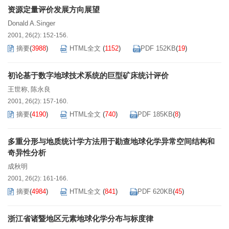
资源定量评价发展方向展望
Donald A.Singer
2001, 26(2): 152-156.
摘要
(
3988
)
HTML全文
(
1152
)
PDF 152KB
(
19
)
初论基于数字地球技术系统的巨型矿床统计评价
王世称
陈永良
,
2001, 26(2): 157-160.
摘要
(
4190
)
HTML全文
(
740
)
PDF 185KB
(
8
)
多重分形与地质统计学方法用于勘查地球化学异常空间结构和
奇异性分析
成秋明
2001, 26(2): 161-166.
摘要
(
4984
)
HTML全文
(
841
)
PDF 620KB
(
45
)
浙江省诸暨地区元素地球化学分布与标度律