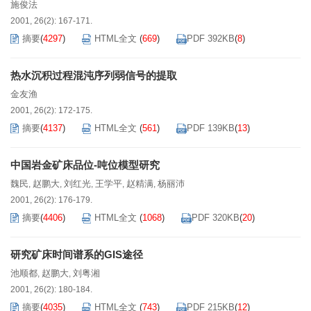
施俊法
2001, 26(2): 167-171.
摘要
(
4297
)
HTML全文
(
669
)
PDF 392KB
(
8
)
热水沉积过程混沌序列弱信号的提取
金友渔
2001, 26(2): 172-175.
摘要
(
4137
)
HTML全文
(
561
)
PDF 139KB
(
13
)
中国岩金矿床品位-吨位模型研究
魏民
赵鹏大
刘红光
王学平
赵精满
杨丽沛
,
,
,
,
,
2001, 26(2): 176-179.
摘要
(
4406
)
HTML全文
(
1068
)
PDF 320KB
(
20
)
研究矿床时间谱系的GIS途径
池顺都
赵鹏大
刘粤湘
,
,
2001, 26(2): 180-184.
摘要
(
4035
)
HTML全文
(
743
)
PDF 215KB
(
12
)