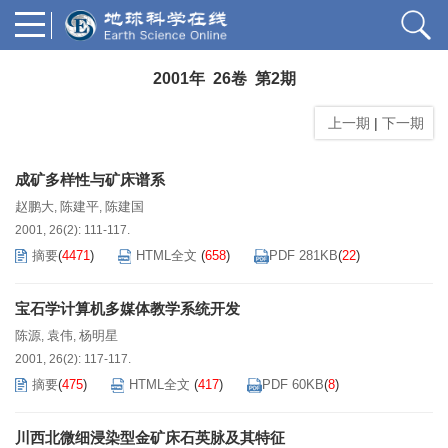
2001年 26卷 第2期
上一期
|
下一期
成矿多样性与矿床谱系
赵鹏大
陈建平
陈建国
,
,
2001, 26(2): 111-117.
摘要
(
4471
)
HTML全文
(
658
)
PDF 281KB
(
22
)
宝石学计算机多媒体教学系统开发
陈源
袁伟
杨明星
,
,
2001, 26(2): 117-117.
摘要
(
475
)
HTML全文
(
417
)
PDF 60KB
(
8
)
川西北微细浸染型金矿床石英脉及其特征