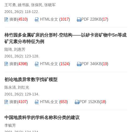
王可勇
姚书振
张保民
张晓军
,
,
,
2001, 26(2): 118-122.
摘要
(
4510
)
HTML全文
(
1017
)
PDF 228KB
(
17
)
柿竹园多金属矿床的分形时-空结构——以矽卡岩矿物中Sn等成
矿元素分布特征为例
陆琦
刘惠芳
,
2001, 26(2): 123-128.
摘要
(
4398
)
HTML全文
(
1524
)
PDF 346KB
(
19
)
初论地质异常数字找矿模型
陈永清
刘红光
,
2001, 26(2): 129-134.
摘要
(
4107
)
HTML全文
(
653
)
PDF 152KB
(
18
)
中国地质科学的学科名称和分类的建议
李毓芳