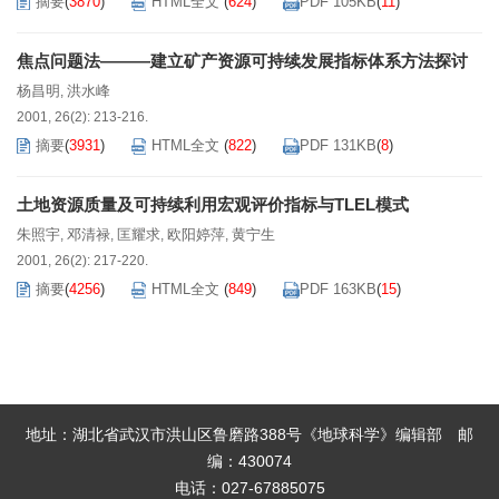
摘要
(
3870
)
HTML全文
(
624
)
PDF 105KB
(
11
)
焦点问题法———建立矿产资源可持续发展指标体系方法探讨
杨昌明
洪水峰
,
2001, 26(2): 213-216.
摘要
(
3931
)
HTML全文
(
822
)
PDF 131KB
(
8
)
土地资源质量及可持续利用宏观评价指标与TLEL模式
朱照宇
邓清禄
匡耀求
欧阳婷萍
黄宁生
,
,
,
,
2001, 26(2): 217-220.
摘要
(
4256
)
HTML全文
(
849
)
PDF 163KB
(
15
)
地址：湖北省武汉市洪山区鲁磨路388号《地球科学》编辑部
邮
编：430074
电话：027-67885075