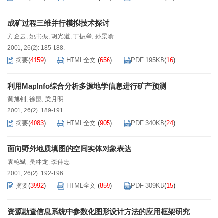
成矿过程三维并行模拟技术探讨
方金云
姚书振
胡光道
丁振举
孙景瑜
,
,
,
,
2001, 26(2): 185-188.
摘要
(
4159
)
HTML全文
(
656
)
PDF 195KB
(
16
)
利用MapInfo综合分析多源地学信息进行矿产预测
黄旭钊
徐昆
梁月明
,
,
2001, 26(2): 189-191.
摘要
(
4083
)
HTML全文
(
905
)
PDF 340KB
(
24
)
面向野外地质填图的空间实体对象表达
袁艳斌
吴冲龙
李伟忠
,
,
2001, 26(2): 192-196.
摘要
(
3992
)
HTML全文
(
859
)
PDF 309KB
(
15
)
资源勘查信息系统中参数化图形设计方法的应用框架研究