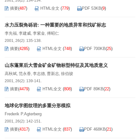
2001, 26(2): 134-134.
摘要
(
487
)
HTML全文
(
779
)
PDF 53KB
(
9
)
水力压裂角砾岩: 一种重要的地质异常和找矿标志
李先福
李建威
李紫金
傅昭仁
,
,
,
2001, 26(2): 135-138.
摘要
(
4285
)
HTML全文
(
748
)
PDF 700KB
(
25
)
山东蓬莱后大雪金矿金矿物标型特征及其地质意义
高秋斌
范永香
李志德
曹新志
徐伯骏
,
,
,
,
2001, 26(2): 139-141.
摘要
(
4479
)
HTML全文
(
808
)
PDF 89KB
(
22
)
地球化学图纹理的多重分形模拟
Frederik P.Agterberg
2001, 26(2): 142-151.
摘要
(
4317
)
HTML全文
(
837
)
PDF 468KB
(
21
)