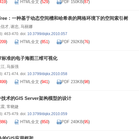
419
)
HTML全文
(
529
)
PDF 150KB
(
87
)
-Tree：一种基于动态空间槽和哈希表的网格环境下的空间索引树
吴信才
谢忠
马丽娜
,
,
3): 463-470.
doi:
10.3799/dqkx.2010.057
209
)
HTML全文
(
851
)
PDF 292KB
(
76
)
57标准的电子海图三维可视化
之江
马振强
,
3): 471-474.
doi:
10.3799/dqkx.2010.058
499
)
HTML全文
(
941
)
PDF 233KB
(
98
)
技术的GIS Server架构模型的设计
扈震
常晓婕
,
3): 475-479.
doi:
10.3799/dqkx.2010.059
886
)
HTML全文
(
850
)
PDF 240KB
(
95
)
A的GIS应用框架