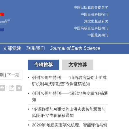
中国出版政府奖提名奖
中国百强科技报刊
湖北出版政府奖
中国高校百佳科技期刊
中国最美期刊
支部党建
联系我们
Journal of Earth Science
专辑推荐
文章推荐
期
|
下一期
创刊70周年特刊——“山西岩溶型铝土矿成
矿机制与找矿勘查”专辑征稿通知
创刊70周年特刊——”深部地热专辑”征稿通
知
“多源数据与AI驱动的山洪灾害智能预警与
风险评估”专辑征稿通知
2026年“地质灾害演化机理、智能评估与韧