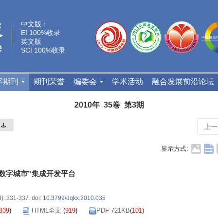
中文版：
EI 100%收录
英文版
SCI 100%收录
字期刊
期刊荣誉
编委会
学术活动
融合发展前沿论坛
2010年 35卷 第3期
上一
显示方式:
“数字城市”集成开发平台
3): 331-337.
doi:
10.3799/dqkx.2010.035
839
)
HTML全文
(
919
)
PDF 721KB
(
101
)