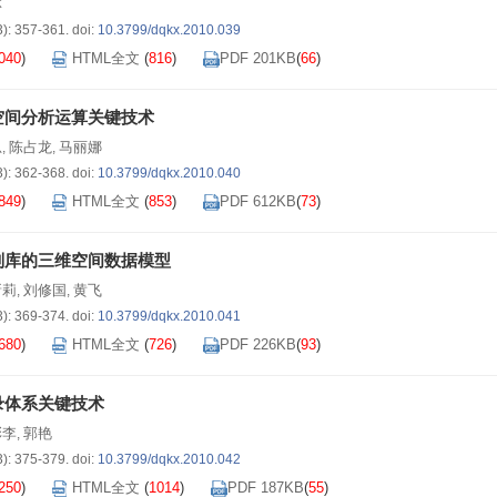
林
3): 357-361.
doi:
10.3799/dqkx.2010.039
040
)
HTML全文
(
816
)
PDF 201KB
(
66
)
空间分析运算关键技术
忠
陈占龙
马丽娜
,
,
3): 362-368.
doi:
10.3799/dqkx.2010.040
849
)
HTML全文
(
853
)
PDF 612KB
(
73
)
则库的三维空间数据模型
新莉
刘修国
黄飞
,
,
3): 369-374.
doi:
10.3799/dqkx.2010.041
680
)
HTML全文
(
726
)
PDF 226KB
(
93
)
录体系关键技术
彭李
郭艳
,
3): 375-379.
doi:
10.3799/dqkx.2010.042
250
)
HTML全文
(
1014
)
PDF 187KB
(
55
)