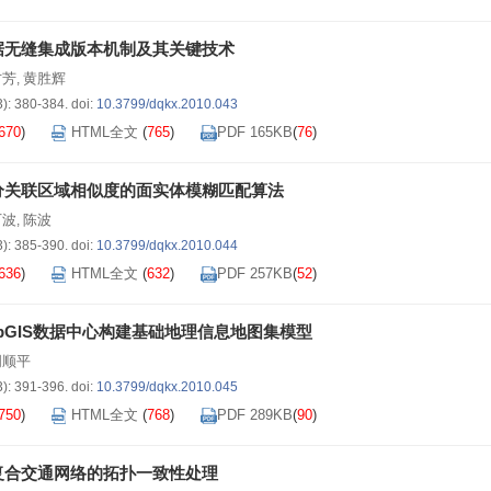
据无缝集成版本机制及其关键技术
方芳
黄胜辉
,
3): 380-384.
doi:
10.3799/dqkx.2010.043
670
)
HTML全文
(
765
)
PDF 165KB
(
76
)
分关联区域相似度的面实体模糊匹配算法
万波
陈波
,
3): 385-390.
doi:
10.3799/dqkx.2010.044
636
)
HTML全文
(
632
)
PDF 257KB
(
52
)
pGIS数据中心构建基础地理信息地图集模型
周顺平
3): 391-396.
doi:
10.3799/dqkx.2010.045
750
)
HTML全文
(
768
)
PDF 289KB
(
90
)
复合交通网络的拓扑一致性处理