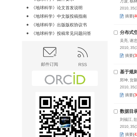
万波
杨
,
《地球科学》论文首发说明
2010, 35(
《地球科学》中文版投稿指南
摘要
(
4
《地球科学》出版版权协议书
分布式
《地球科学》投稿常见问题问答
吴亮
谢
,
2010, 35(
摘要
(
3
邮件订阅
RSS
基于规
郑坤
贠
,
2010, 35(
摘要
(
3
数据目
刘福江
,
2010, 35(
摘要
(
4