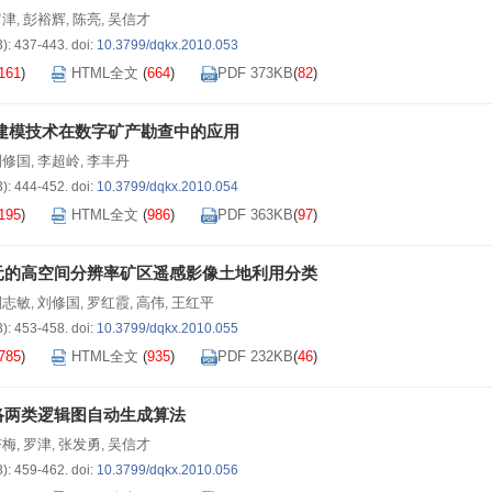
罗津
彭裕辉
陈亮
吴信才
,
,
,
3): 437-443.
doi:
10.3799/dqkx.2010.053
161
)
HTML全文
(
664
)
PDF 373KB
(
82
)
床建模技术在数字矿产勘查中的应用
刘修国
李超岭
李丰丹
,
,
3): 444-452.
doi:
10.3799/dqkx.2010.054
195
)
HTML全文
(
986
)
PDF 363KB
(
97
)
元的高空间分辨率矿区遥感影像土地利用分类
刘志敏
刘修国
罗红霞
高伟
王红平
,
,
,
,
3): 453-458.
doi:
10.3799/dqkx.2010.055
785
)
HTML全文
(
935
)
PDF 232KB
(
46
)
络两类逻辑图自动生成算法
杏梅
罗津
张发勇
吴信才
,
,
,
3): 459-462.
doi:
10.3799/dqkx.2010.056