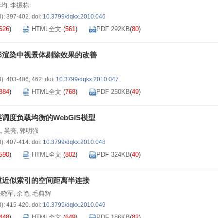
泽均
李振栋
,
3): 397-402.
doi:
10.3799/dqkx.2010.046
626
)
HTML全文
(
561
)
PDF 292KB
(
80
)
形渲染中视景体剔除效果的改善
3): 403-406, 462.
doi:
10.3799/dqkx.2010.047
884
)
HTML全文
(
768
)
PDF 250KB
(
49
)
调度负载均衡的WebGIS模型
忠
吴亮
郭明强
,
,
3): 407-414.
doi:
10.3799/dqkx.2010.048
590
)
HTML全文
(
802
)
PDF 324KB
(
40
)
重近似索引的空间距离半连接
谈晓军
余艳
毛典辉
,
,
3): 415-420.
doi:
10.3799/dqkx.2010.049
448
)
HTML全文
(
649
)
PDF 186KB
(
82
)