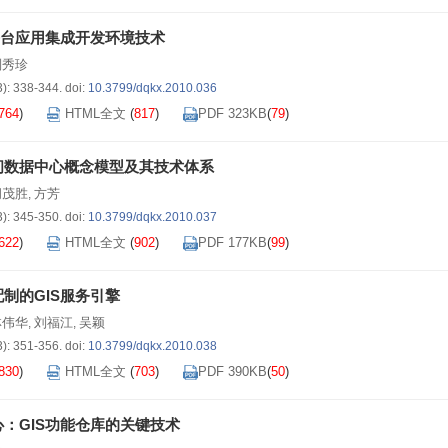
平台应用集成开发环境技术
刘秀珍
3): 338-344.
doi:
10.3799/dqkx.2010.036
764
)
HTML全文
(
817
)
PDF 323KB
(
79
)
间数据中心概念模型及其技术体系
胡茂胜
方芳
,
3): 345-350.
doi:
10.3799/dqkx.2010.037
622
)
HTML全文
(
902
)
PDF 177KB
(
99
)
制的GIS服务引擎
林伟华
刘福江
吴颖
,
,
3): 351-356.
doi:
10.3799/dqkx.2010.038
830
)
HTML全文
(
703
)
PDF 390KB
(
50
)
：GIS功能仓库的关键技术