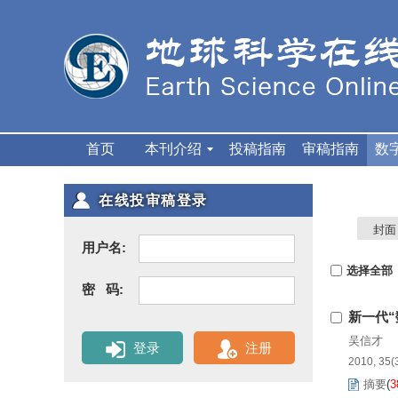
首页
本刊介绍
投稿指南
审稿指南
数
在线投审稿登录
封面
用户名:
选择全部
密 码:
新一代
吴信才
登录
注册
2010, 35(
摘要
(
3