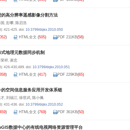
进的高分辨率遥感影像分割方法
修国
彭攀
陈启浩
,
,
3): 421-425.
doi:
10.3799/dqkx.2010.050
052
)
HTML全文
(
505
)
PDF 211KB
(
58
)
布式地理元数据同步机制
丰荣祥
谢忠
,
3): 426-430,489.
doi:
10.3799/dqkx.2010.051
358
)
HTML全文
(
417
)
PDF 229KB
(
65
)
务的空间信息服务应用开发体系链
信才
刘福江
徐世武
陈小佩
,
,
,
3): 431-436.
doi:
10.3799/dqkx.2010.052
459
)
HTML全文
(
769
)
PDF 361KB
(
50
)
pGIS数据中心的有线电视网络资源管理平台