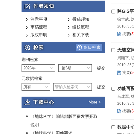
作者须知
跨GIS
注意事项
投稿须知
徐世武
,
2010, 35(
审稿流程
编校流程
摘要
(
3
版权申明
相关下载
检索
高级检索
无缝空
周顺平
,
期刊检索
2010, 35(
摘要
(
3
元数据检索
功能可配
吕建军
,
下载中心
More >
2010, 35(
摘要
(
3
《地球科学》编辑部版面费发票开取
说明
数据中心
《地球科学》图件要求