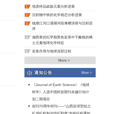
地质样品卤族元素分析进展
1
沉积物中铁的化学相态分析进展
2
钱塘江河口涌潮河段滩槽演替与沉积层
3
序
湘西寒武纪早期黑色岩系中干酪根的稀
4
土元素地球化学特征
岩浆作用与地球深部过程
5
More >
通知公告
More >
《Journal of Earth Science》《地球
科学》入选中国科技期刊卓越行动计
划二期项目
创刊70周年特刊——“山西岩溶型铝土
矿成矿机制与找矿勘查”专辑征稿通知