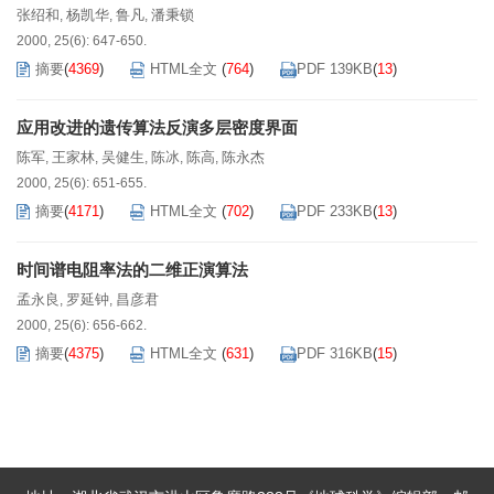
张绍和
杨凯华
鲁凡
潘秉锁
,
,
,
2000, 25(6): 647-650.
摘要
(
4369
)
HTML全文
(
764
)
PDF 139KB
(
13
)
应用改进的遗传算法反演多层密度界面
陈军
王家林
吴健生
陈冰
陈高
陈永杰
,
,
,
,
,
2000, 25(6): 651-655.
摘要
(
4171
)
HTML全文
(
702
)
PDF 233KB
(
13
)
时间谱电阻率法的二维正演算法
孟永良
罗延钟
昌彦君
,
,
2000, 25(6): 656-662.
摘要
(
4375
)
HTML全文
(
631
)
PDF 316KB
(
15
)