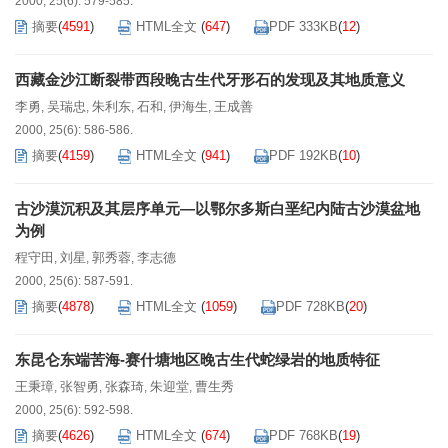
2000, 25(6): 579-585.
摘要
(
4591
)
HTML全文
(
647
)
PDF 333KB
(
12
)
西藏金沙江断裂带西段晚古生代牙形石的发现及其地质意义
李勇
吴瑞忠
朱利东
石和
伊海生
王成善
,
,
,
,
,
2000, 25(6): 586-586.
摘要
(
4159
)
HTML全文
(
941
)
PDF 192KB
(
10
)
古沙漠沉积及其层序单元—以鄂尔多斯白垩纪内陆古沙漠盆地
为例
程守田
刘星
郭秀蓉
李志德
,
,
,
2000, 25(6): 587-591.
摘要
(
4878
)
HTML全文
(
1059
)
PDF 728KB
(
20
)
东昆仑东端苦海-赛什塘地区晚古生代蛇绿岩的地质特征
王秉璋
张智勇
张森琦
朱迎堂
曹生秀
,
,
,
,
2000, 25(6): 592-598.
摘要
(
4626
)
HTML全文
(
674
)
PDF 768KB
(
19
)