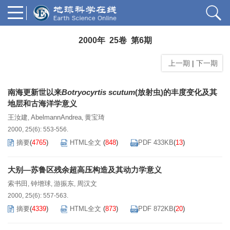
2000年 25卷 第6期
上一期
|
下一期
南海更新世以来
Botryocyrtis scutum
(放射虫)的丰度变化及其
地层和古海洋学意义
王汝建
AbelmannAndrea
黄宝琦
,
,
2000, 25(6): 553-556.
摘要
(
4765
)
HTML全文
(
848
)
PDF 433KB
(
13
)
大别—苏鲁区残余超高压构造及其动力学意义
索书田
钟增球
游振东
周汉文
,
,
,
2000, 25(6): 557-563.
摘要
(
4339
)
HTML全文
(
873
)
PDF 872KB
(
20
)