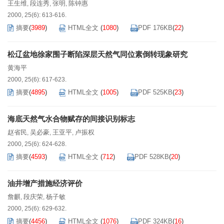
王生维
段连秀
张明
陈钟惠
,
,
,
2000, 25(6): 613-616.
摘要
(
3989
)
HTML全文
(
1080
)
PDF 176KB
(
22
)
松辽盆地徐家围子断陷深层天然气同位素倒转现象研究
黄海平
2000, 25(6): 617-623.
摘要
(
4895
)
HTML全文
(
1005
)
PDF 525KB
(
23
)
海底天然气水合物赋存的间接识别标志
赵省民
吴必豪
王亚平
卢振权
,
,
,
2000, 25(6): 624-628.
摘要
(
4593
)
HTML全文
(
712
)
PDF 528KB
(
20
)
油井增产措施经济评价
詹麒
段庆荣
杨子敏
,
,
2000, 25(6): 629-632.
摘要
(
4456
)
HTML全文
(
1076
)
PDF 324KB
(
16
)