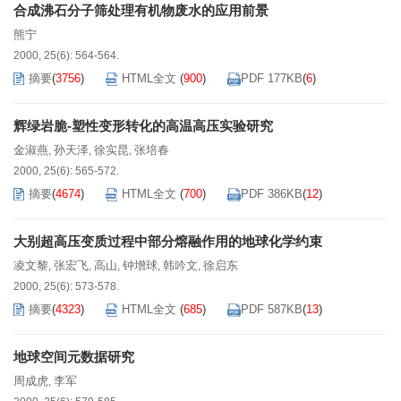
合成沸石分子筛处理有机物废水的应用前景
熊宁
2000, 25(6): 564-564.
摘要
(
3756
)
HTML全文
(
900
)
PDF 177KB
(
6
)
辉绿岩脆-塑性变形转化的高温高压实验研究
金淑燕
孙天泽
徐实昆
张培春
,
,
,
2000, 25(6): 565-572.
摘要
(
4674
)
HTML全文
(
700
)
PDF 386KB
(
12
)
大别超高压变质过程中部分熔融作用的地球化学约束
凌文黎
张宏飞
高山
钟增球
韩吟文
徐启东
,
,
,
,
,
2000, 25(6): 573-578.
摘要
(
4323
)
HTML全文
(
685
)
PDF 587KB
(
13
)
地球空间元数据研究
周成虎
李军
,