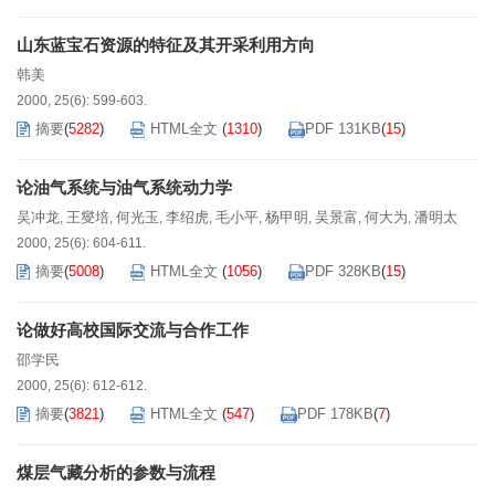
山东蓝宝石资源的特征及其开采利用方向
韩美
2000, 25(6): 599-603.
摘要
(
5282
)
HTML全文
(
1310
)
PDF 131KB
(
15
)
论油气系统与油气系统动力学
吴冲龙
王燮培
何光玉
李绍虎
毛小平
杨甲明
吴景富
何大为
潘明太
,
,
,
,
,
,
,
,
2000, 25(6): 604-611.
摘要
(
5008
)
HTML全文
(
1056
)
PDF 328KB
(
15
)
论做好高校国际交流与合作工作
邵学民
2000, 25(6): 612-612.
摘要
(
3821
)
HTML全文
(
547
)
PDF 178KB
(
7
)
煤层气藏分析的参数与流程