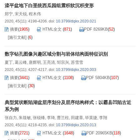
滦平盆地下白垩统西瓜园组震积软沉积变形
郑宁
宋天锐
程木伟
,
,
2020, 45(11): 4198-4206.
doi:
10.3799/dqkx.2020.021
摘要
(
1905
)
HTML全文
(
871
)
PDF 8269KB
(
52
)
[施引文献]
(
6
)
数字钻孔图像兴趣区域分割与岩体结构面特征识别
夏丁
葛云峰
唐辉明
王亮清
邹宗兴
苏雪雪
,
,
,
,
,
2020, 45(11): 4207-4217.
doi:
10.3799/dqkx.2020.003
摘要
(
3441
)
HTML全文
(
1108
)
PDF 5804KB
(
107
)
[施引文献]
(
30
)
典型箕状断陷湖盆层序划分及层序结构样式：以霸县凹陷古近
系为例
张自力
朱筱敏
张锐锋
李琦
曹兰柱
田建章
毕英捷
李翔
,
,
,
,
,
,
,
2020, 45(11): 4218-4235.
doi:
10.3799/dqkx.2020.013
摘要
(
2721
)
HTML全文
(
1648
)
PDF 20965KB
(
118
)