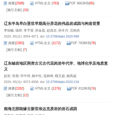
摘要
(
2588
)
HTML全文
(
783
)
PDF 9663KB
(
95
)
[施引文献]
(
16
)
辽东半岛早白垩世早期高分异花岗伟晶岩成因与构造背景
李锦毓
钱烨
李予晋
孙金磊
赵昌吉
孙丰月
沈艳杰
,
,
,
,
,
,
2020, 45(11): 4054-4071.
doi:
10.3799/dqkx.2020.998
摘要
(
2383
)
HTML全文
(
1172
)
PDF 7938KB
(
78
)
[施引文献]
(
7
)
辽东岫岩地区两类古元古代花岗岩年代学、地球化学及地质意
义
赵岩
张朋
毕中伟
杨中柱
寇林林
顾玉超
杨凤超
,
,
,
,
,
,
2020, 45(11): 4072-4090.
doi:
10.3799/dqkx.2020.218
摘要
(
2282
)
HTML全文
(
1276
)
PDF 8118KB
(
74
)
[施引文献]
(
12
)
南海北部陆缘古新世埃达克质岩的岩石成因