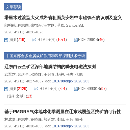
文章荐读
塔里木过渡型大火成岩省粗面英安岩中水硅铁石的识别及意义
郎明德
程志国
张招崇
汪方跃
毛骞
SantoshM.
,
,
,
,
,
2020, 45(11): 4026-4026.
摘要
(
719
)
HTML全文
(
1071
)
PDF 296KB
(
46
)
中国东部金多金属成矿作用和深部探测技术专辑
辽东白云金矿区深部地质结构的瞬变电磁法探测
武军杰
智庆全
邓晓红
王兴春
杨毅
张杰
代鹏
,
,
,
,
,
,
2020, 45(11): 4027-4037.
doi:
10.3799/dqkx.2020.283
摘要
(
2129
)
HTML全文
(
891
)
PDF 4993KB
(
97
)
[施引文献]
(
13
)
基于PMGRA气体地球化学测量在辽东浅覆盖区找矿的可行性
林成贵
程志中
姚晓峰
颜廷杰
李阳
王伟
郭强
,
,
,
,
,
,
2020, 45(11): 4038-4053.
doi:
10.3799/dqkx.2020.263