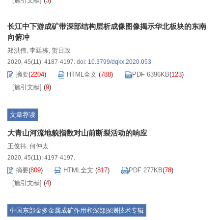
[施引文献]
(
3
)
长江中下游成矿带深部结构层析成像图像揭示华北板块的东南
向俯冲
郑洪伟
李廷栋
贺日政
,
,
2020, 45(11): 4187-4197.
doi:
10.3799/dqkx.2020.053
摘要
(
2204
)
HTML全文
(
788
)
PDF 6396KB
(
123
)
[施引文献]
(
9
)
文章荐读
大青山河流地貌指数对山前断裂活动的响应
王俊祎
何仲太
,
2020, 45(11): 4197-4197.
摘要
(
809
)
HTML全文
(
817
)
PDF 277KB
(
78
)
[施引文献]
(
4
)
中国东部金多金属成矿作用和深部探测技术专辑