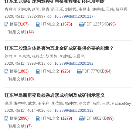
辽东五龙金矿床构造控矿特征和辉钼矿Re-Os年龄
肖昌浩
刘向冲
赵岩
张青
陈正乐
刘建民
韦昌山
姚晓峰
王伟
解丽强
,
,
,
,
,
,
,
,
,
2020, 45(11): 3982-3997.
doi:
10.3799/dqkx.2020.217
摘要
(
3107
)
HTML全文
(
1576
)
PDF 12375KB
(
95
)
[施引文献]
(
14
)
辽东三股流岩体是否为五龙金矿成矿提供必要的能量？
刘向冲
肖昌浩
张拴宏
胡国辉
李建锋
王晨光
,
,
,
,
,
2020, 45(11): 3998-4013.
doi:
10.3799/dqkx.2020.292
摘要
(
1803
)
HTML全文
(
925
)
PDF 7778KB
(
64
)
[施引文献]
(
10
)
辽东半岛新房变质核杂岩形成机制及成矿指示意义
张璟
杨中柱
成龙
王宇利
李伫民
杨仲杰
骆念岗
马维
王然
PatriceRey
,
,
,
,
,
,
,
,
,
2020, 45(11): 4014-4026.
doi:
10.3799/dqkx.2020.312
摘要
(
2896
)
HTML全文
(
1279
)
PDF 6882KB
(
99
)
[施引文献]
(
7
)