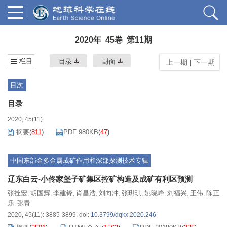
2020年 45卷 第11期
栏目
目录
封面
上一期
|
下一期
目次
目录
2020, 45(11).
摘要
(
811
)
PDF 980KB
(
47
)
中国东部金多金属成矿作用和深部探测技术专辑
辽东白云-小佟家堡子矿集区控矿构造及成矿有利区预测
张拴宏
胡国辉
李建锋
肖昌浩
刘向冲
张琪琪
姚晓峰
刘福兴
王伟
陈正
,
,
,
,
,
,
,
,
,
乐
张青
,
2020, 45(11): 3885-3899.
doi:
10.3799/dqkx.2020.246