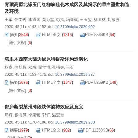
青藏高原北缘玉门红柳峡硅化木成因及其揭示的早白垩世构造
及环境
王军
任文秀
李通国
黄万堂
彭措
冯备战
王玉玺
杨国林
胡振波
,
,
,
,
,
,
,
,
2020, 45(11): 4143-4152.
doi:
10.3799/dqkx.2020.002
摘要
(
2548
)
HTML全文
(
1316
)
PDF 8564KB
(
64
)
[施引文献]
(
6
)
塔里木西南大陆边缘原特提斯洋构造演化
杨鑫
徐旭辉
邓尚
翟常博
孔强夫
王石
,
,
,
,
,
2020, 45(11): 4153-4175.
doi:
10.3799/dqkx.2019.287
摘要
(
3676
)
HTML全文
(
1347
)
PDF 8269KB
(
148
)
[施引文献]
(
8
)
郯庐断裂莱州湾段块体旋转效应及意义
邓辉
杨海风
李果营
郭轩
温宏雷
,
,
,
,
2020, 45(11): 4176-4186.
doi:
10.3799/dqkx.2019.288
摘要
(
1979
)
HTML全文
(
902
)
PDF 11230KB
(
68
)