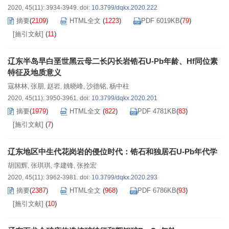
2020, 45(11): 3934-3949.
doi:
10.3799/dqkx.2020.222
摘要
(
2109
)
HTML全文
(
1223
)
PDF 6019KB
(
79
)
[施引文献]
(
11
)
辽东半岛早白垩世黑云母二长闪长岩锆石U-Pb年龄、Hf同位素
特征及地质意义
寇林林
张朋
赵岩
姚晓峰
沙德铭
杨中柱
,
,
,
,
,
2020, 45(11): 3950-3961.
doi:
10.3799/dqkx.2020.201
摘要
(
1979
)
HTML全文
(
822
)
PDF 4781KB
(
83
)
[施引文献]
(
7
)
辽东地区中生代花岗岩的侵位时代：锆石和独居石U-Pb年代学
胡国辉
张琪琪
李建锋
张拴宏
,
,
,
2020, 45(11): 3962-3981.
doi:
10.3799/dqkx.2020.293
摘要
(
2387
)
HTML全文
(
968
)
PDF 6786KB
(
93
)
[施引文献]
(
10
)