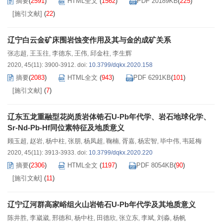
摘要
(
2591
)
HTML全文
(
1562
)
PDF 20189KB
(
225
)
[施引文献]
(
22
)
辽宁白云金矿床围岩蚀变作用及其与金的成矿关系
张志超
王玉往
李德东
王伟
邱金柱
李生辉
,
,
,
,
,
2020, 45(11): 3900-3912.
doi:
10.3799/dqkx.2020.158
摘要
(
2083
)
HTML全文
(
943
)
PDF 6291KB
(
101
)
[施引文献]
(
7
)
辽东五龙重融型花岗质岩体锆石U-Pb年代学、岩石地球化学、
Sr-Nd-Pb-Hf同位素特征及地质意义
顾玉超
赵岩
杨中柱
张朋
杨凤超
鞠楠
胥嘉
杨宏智
毕中伟
韦延梅
,
,
,
,
,
,
,
,
,
2020, 45(11): 3913-3933.
doi:
10.3799/dqkx.2020.220
摘要
(
2306
)
HTML全文
(
1197
)
PDF 8054KB
(
90
)
[施引文献]
(
11
)
辽宁辽河群高家峪组火山岩锆石U-Pb年代学及其地质意义
陈井胜
李崴崴
邢德和
杨中柱
田德欣
张立东
李斌
刘淼
杨帆
,
,
,
,
,
,
,
,