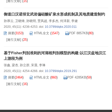
[施引文献]
(
15
)
御道口汉诺坝玄武岩偏硅酸矿泉水形成机制及其地质建造制约
孙厚云
卫晓锋
孙晓明
贾凤超
李多杰
何泽新
李健
,
,
,
,
,
,
2020, 45(11): 4236-4253.
doi:
10.3799/dqkx.2020.011
摘要
(
3153
)
HTML全文
(
1547
)
PDF 8857KB
(
80
)
[施引文献]
(
25
)
基于Fisher判别准则的河湖相判别模型的构建:以江汉盆地汉江
上游段为例
张鑫
梁杏
孙立群
宋晨
李琳
,
,
,
,
2020, 45(11): 4254-4266.
doi:
10.3799/dqkx.2019.291
摘要
(
2464
)
HTML全文
(
860
)
PDF 4285KB
(
59
)
[施引文献]
(
16
)