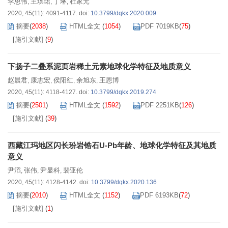
李思伟
王璞珺
丁琳
杜家元
,
,
,
2020, 45(11): 4091-4117.
doi:
10.3799/dqkx.2020.009
摘要
(
2038
)
HTML全文
(
1054
)
PDF 7019KB
(
75
)
[施引文献]
(
9
)
下扬子二叠系泥页岩稀土元素地球化学特征及地质意义
赵晨君
康志宏
侯阳红
余旭东
王恩博
,
,
,
,
2020, 45(11): 4118-4127.
doi:
10.3799/dqkx.2019.274
摘要
(
2501
)
HTML全文
(
1592
)
PDF 2251KB
(
126
)
[施引文献]
(
39
)
西藏江玛地区闪长玢岩锆石U-Pb年龄、地球化学特征及其地质
意义
尹滔
张伟
尹显科
裴亚伦
,
,
,
2020, 45(11): 4128-4142.
doi:
10.3799/dqkx.2020.136
摘要
(
2010
)
HTML全文
(
1152
)
PDF 6193KB
(
72
)
[施引文献]
(
1
)