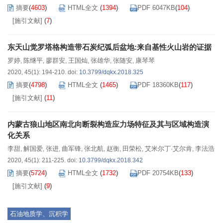
摘要
(
4603
)
HTML全文
(
1394
)
PDF 6047KB
(
104
)
[施引文献]
(
7
)
东天山觉罗塔格构造带石炭纪弧后盆地:来自基性火山岩的证据
罗婷
陈继平
廖群安
王国灿
张雄华
张随安
康琴琴
,
,
,
,
,
,
2020, 45(1): 194-210.
doi:
10.3799/dqkx.2018.325
摘要
(
4798
)
HTML全文
(
1465
)
PDF 18360KB
(
117
)
[施引文献]
(
11
)
内蒙古狼山地区南北向断裂构造应力场特征及其与区域构造演
化关系
李甜
解国爱
张进
曲军锋
张北航
赵衡
田荣松
艾米尔丁·艾尔肯
李法浩
,
,
,
,
,
,
,
,
2020, 45(1): 211-225.
doi:
10.3799/dqkx.2018.342
摘要
(
5724
)
HTML全文
(
1732
)
PDF 20754KB
(
133
)
[施引文献]
(
9
)
石油地质学、沉积学