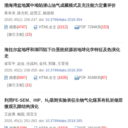
渤海湾盆地冀中坳陷潜山油气成藏模式及充注能力定量评价
蒋有录
路允乾
赵贤正
杨德相
,
,
,
2020, 45(1): 226-237.
doi:
10.3799/dqkx.2018.304
摘要
(
4747
)
HTML全文
(
2212
)
PDF 7294KB
(
153
)
[施引文献]
(
15
)
海拉尔盆地呼和湖凹陷下白垩统烃源岩地球化学特征及热演化
史
崔军平
赵金
任战利
金玮
邢隆
王育强
,
,
,
,
,
2020, 45(1): 238-250.
doi:
10.3799/dqkx.2018.300
摘要
(
5047
)
HTML全文
(
1635
)
PDF 4548KB
(
87
)
[施引文献]
(
11
)
利用FE-SEM、HIP、N
吸附实验表征生物气化煤系有机岩储层
2
微观孔隙结构演化
王超勇
鲍园
琚宜文
,
,
2020, 45(1): 251-262.
doi:
10.3799/dqkx.2018.285