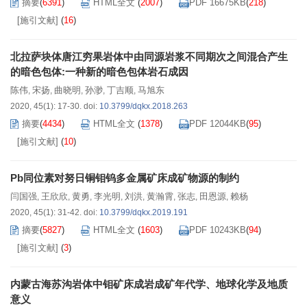
摘要
(
6391
)
HTML全文
(
2007
)
PDF 16675KB
(
218
)
[施引文献]
(
16
)
北拉萨块体唐江穷果岩体中由同源岩浆不同期次之间混合产生
的暗色包体:一种新的暗色包体岩石成因
陈伟
宋扬
曲晓明
孙渺
丁吉顺
马旭东
,
,
,
,
,
2020, 45(1): 17-30.
doi:
10.3799/dqkx.2018.263
摘要
(
4434
)
HTML全文
(
1378
)
PDF 12044KB
(
95
)
[施引文献]
(
10
)
Pb同位素对努日铜钼钨多金属矿床成矿物源的制约
闫国强
王欣欣
黄勇
李光明
刘洪
黄瀚霄
张志
田恩源
赖杨
,
,
,
,
,
,
,
,
2020, 45(1): 31-42.
doi:
10.3799/dqkx.2019.191
摘要
(
5827
)
HTML全文
(
1603
)
PDF 10243KB
(
94
)
[施引文献]
(
3
)
内蒙古海苏沟岩体中钼矿床成岩成矿年代学、地球化学及地质
意义