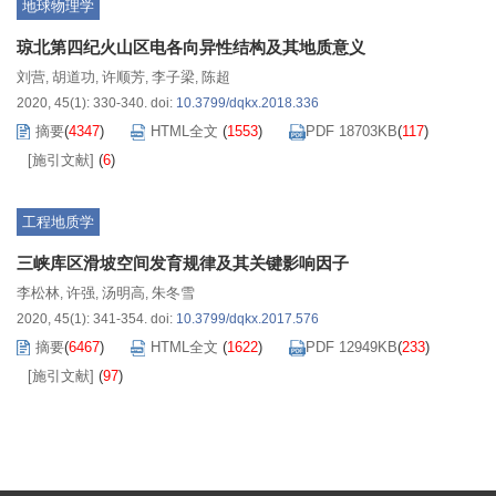
地球物理学
琼北第四纪火山区电各向异性结构及其地质意义
刘营
胡道功
许顺芳
李子梁
陈超
,
,
,
,
2020, 45(1): 330-340.
doi:
10.3799/dqkx.2018.336
摘要
(
4347
)
HTML全文
(
1553
)
PDF 18703KB
(
117
)
[施引文献]
(
6
)
工程地质学
三峡库区滑坡空间发育规律及其关键影响因子
李松林
许强
汤明高
朱冬雪
,
,
,
2020, 45(1): 341-354.
doi:
10.3799/dqkx.2017.576
摘要
(
6467
)
HTML全文
(
1622
)
PDF 12949KB
(
233
)
[施引文献]
(
97
)