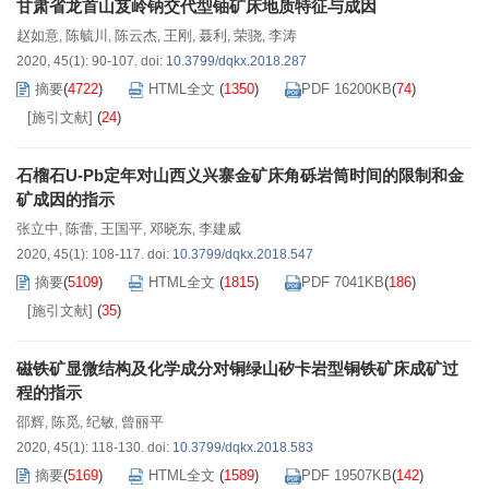
甘肃省龙首山芨岭钠交代型铀矿床地质特征与成因
赵如意
陈毓川
陈云杰
王刚
聂利
荣骁
李涛
,
,
,
,
,
,
2020, 45(1): 90-107.
doi:
10.3799/dqkx.2018.287
摘要
(
4722
)
HTML全文
(
1350
)
PDF 16200KB
(
74
)
[施引文献]
(
24
)
石榴石U-Pb定年对山西义兴寨金矿床角砾岩筒时间的限制和金
矿成因的指示
张立中
陈蕾
王国平
邓晓东
李建威
,
,
,
,
2020, 45(1): 108-117.
doi:
10.3799/dqkx.2018.547
摘要
(
5109
)
HTML全文
(
1815
)
PDF 7041KB
(
186
)
[施引文献]
(
35
)
磁铁矿显微结构及化学成分对铜绿山矽卡岩型铜铁矿床成矿过
程的指示
邵辉
陈觅
纪敏
曾丽平
,
,
,
2020, 45(1): 118-130.
doi:
10.3799/dqkx.2018.583
摘要
(
5169
)
HTML全文
(
1589
)
PDF 19507KB
(
142
)