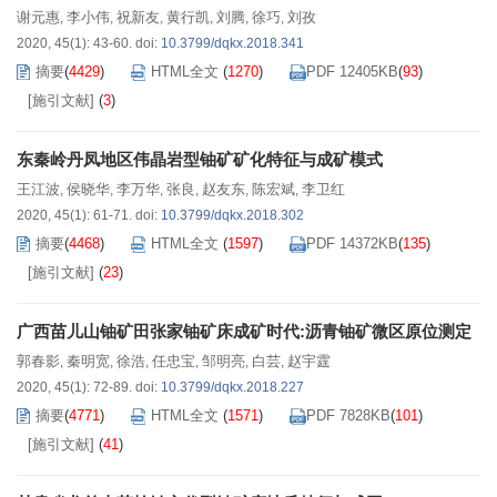
谢元惠
李小伟
祝新友
黄行凯
刘腾
徐巧
刘孜
,
,
,
,
,
,
2020, 45(1): 43-60.
doi:
10.3799/dqkx.2018.341
摘要
(
4429
)
HTML全文
(
1270
)
PDF 12405KB
(
93
)
[施引文献]
(
3
)
东秦岭丹凤地区伟晶岩型铀矿矿化特征与成矿模式
王江波
侯晓华
李万华
张良
赵友东
陈宏斌
李卫红
,
,
,
,
,
,
2020, 45(1): 61-71.
doi:
10.3799/dqkx.2018.302
摘要
(
4468
)
HTML全文
(
1597
)
PDF 14372KB
(
135
)
[施引文献]
(
23
)
广西苗儿山铀矿田张家铀矿床成矿时代:沥青铀矿微区原位测定
郭春影
秦明宽
徐浩
任忠宝
邹明亮
白芸
赵宇霆
,
,
,
,
,
,
2020, 45(1): 72-89.
doi:
10.3799/dqkx.2018.227
摘要
(
4771
)
HTML全文
(
1571
)
PDF 7828KB
(
101
)
[施引文献]
(
41
)