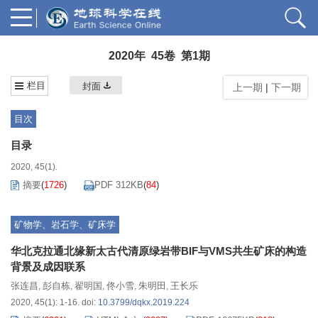
2020年 45卷 第1期
栏目
封面
上一期
|
下一期
目次
目录
2020, 45(1).
摘要
(
1726
)
PDF 312KB
(
84
)
矿物学、岩石学、矿床学
华北克拉通北缘新太古代清原绿岩带BIF与VMS共生矿床的构造
背景及成因联系
张连昌
彭自栋
翟明国
佟小雪
朱明田
王长乐
,
,
,
,
,
2020, 45(1): 1-16.
doi:
10.3799/dqkx.2019.224