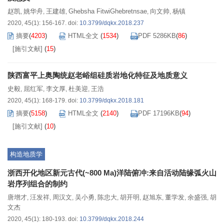
赵凯
姚华舟
王建雄
Ghebsha FitwiGhebretnsae
向文帅
杨镇
,
,
,
,
,
2020, 45(1): 156-167.
doi:
10.3799/dqkx.2018.237
摘要
(
4203
)
HTML全文
(
1534
)
PDF 5286KB
(
86
)
[施引文献]
(
15
)
陕西富平上奥陶统赵老峪组硅质岩地化特征及地质意义
史毅
屈红军
李文厚
杜美迎
王浩
,
,
,
,
2020, 45(1): 168-179.
doi:
10.3799/dqkx.2018.181
摘要
(
5158
)
HTML全文
(
2140
)
PDF 17196KB
(
94
)
[施引文献]
(
10
)
构造地质学
浙西开化地区新元古代(~800 Ma)洋陆俯冲:来自活动陆缘弧火山
岩序列组合的制约
唐增才
汪发祥
周汉文
吴小勇
陈忠大
胡开明
赵旭东
董学发
余盛强
胡
,
,
,
,
,
,
,
,
,
文杰
2020, 45(1): 180-193.
doi:
10.3799/dqkx.2018.244