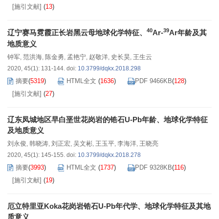
[施引文献]
(
13
)
40
39
辽宁赛马霓霞正长岩黑云母地球化学特征、
Ar-
Ar年龄及其
地质意义
钟军
范洪海
陈金勇
孟艳宁
赵敬洋
史长昊
王生云
,
,
,
,
,
,
2020, 45(1): 131-144.
doi:
10.3799/dqkx.2018.298
摘要
(
5319
)
HTML全文
(
1636
)
PDF 9466KB
(
128
)
[施引文献]
(
27
)
辽东凤城地区早白垩世花岗岩的锆石U-Pb年龄、地球化学特征
及地质意义
刘永俊
韩晓涛
刘正宏
吴文彬
王玉平
李海洋
王晓亮
,
,
,
,
,
,
2020, 45(1): 145-155.
doi:
10.3799/dqkx.2018.278
摘要
(
3993
)
HTML全文
(
1737
)
PDF 9328KB
(
116
)
[施引文献]
(
19
)
厄立特里亚Koka花岗岩锆石U-Pb年代学、地球化学特征及其地
质意义