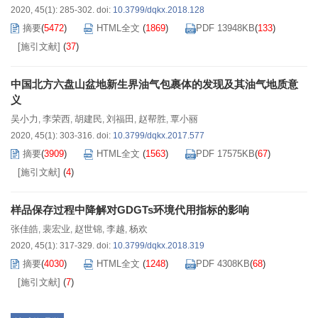
2020, 45(1): 285-302.
doi:
10.3799/dqkx.2018.128
摘要
(
5472
)
HTML全文
(
1869
)
PDF 13948KB
(
133
)
[施引文献]
(
37
)
中国北方六盘山盆地新生界油气包裹体的发现及其油气地质意
义
吴小力
李荣西
胡建民
刘福田
赵帮胜
覃小丽
,
,
,
,
,
2020, 45(1): 303-316.
doi:
10.3799/dqkx.2017.577
摘要
(
3909
)
HTML全文
(
1563
)
PDF 17575KB
(
67
)
[施引文献]
(
4
)
样品保存过程中降解对GDGTs环境代用指标的影响
张佳皓
裴宏业
赵世锦
李越
杨欢
,
,
,
,
2020, 45(1): 317-329.
doi:
10.3799/dqkx.2018.319
摘要
(
4030
)
HTML全文
(
1248
)
PDF 4308KB
(
68
)
[施引文献]
(
7
)