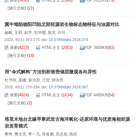
摘要
(
5438
)
HTML全文
(
1560
)
PDF 2811KB
(
75
)
[施引文献]
(
21
)
冀中坳陷饶阳凹陷北部烃源岩生物标志物特征与油源对比
杨帆
王权
郝芳
邹华耀
殷杰
许可
,
,
,
,
,
2020, 45(1): 263-275.
doi:
10.3799/dqkx.2018.374
摘要
(
4223
)
HTML全文
(
2053
)
PDF 3908KB
(
82
)
[施引文献]
(
18
)
用“伞式解构”方法剖析致密储层微观各向异性
杜书恒
庞姗
柴光胜
汪贺
师永民
,
,
,
,
2020, 45(1): 276-284.
doi:
10.3799/dqkx.2018.567
摘要
(
4924
)
HTML全文
(
1634
)
PDF 4486KB
(
54
)
[施引文献]
(
2
)
塔里木地台北缘早寒武世古海洋氧化-还原环境与优质海相烃源
岩发育模式
樊奇
樊太亮
李一凡
张俊鹏
高志前
陈跃
,
,
,
,
,