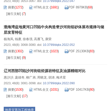
2023, 48(8): 3053-3067.
doi:
10.3799/dqkx.2022.047
摘要
(
1272
)
HTML全文
(
1691
)
PDF 8979KB
(
69
)
[施引文献]
(
7
)
渤海湾盆地黄河口凹陷中央构造脊沙河街组砂体展布规律与储
层发育特征
杨海风
钱赓
徐春强
高雁飞
康荣
,
,
,
,
2023, 48(8): 3068-3080.
doi:
10.3799/dqkx.2022.052
摘要
(
1302
)
HTML全文
(
1023
)
PDF 25130KB
(
83
)
[施引文献]
(
9
)
辽河西部凹陷沙河街组烃源岩特征及油源精细对比
惠沙沙
庞雄奇
柳广弟
周晓龙
胡涛
梅术星
,
,
,
,
,
2023, 48(8): 3081-3098.
doi:
10.3799/dqkx.2022.090
摘要
(
1530
)
HTML全文
(
1031
)
PDF 10417KB
(
80
)
[施引文献]
(
17
)
地质灾害与工程地质