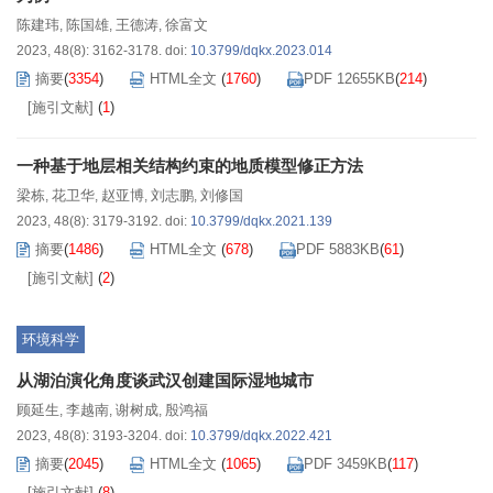
陈建玮
陈国雄
王德涛
徐富文
,
,
,
2023, 48(8): 3162-3178.
doi:
10.3799/dqkx.2023.014
摘要
(
3354
)
HTML全文
(
1760
)
PDF 12655KB
(
214
)
[施引文献]
(
1
)
一种基于地层相关结构约束的地质模型修正方法
梁栋
花卫华
赵亚博
刘志鹏
刘修国
,
,
,
,
2023, 48(8): 3179-3192.
doi:
10.3799/dqkx.2021.139
摘要
(
1486
)
HTML全文
(
678
)
PDF 5883KB
(
61
)
[施引文献]
(
2
)
环境科学
从湖泊演化角度谈武汉创建国际湿地城市
顾延生
李越南
谢树成
殷鸿福
,
,
,
2023, 48(8): 3193-3204.
doi:
10.3799/dqkx.2022.421
摘要
(
2045
)
HTML全文
(
1065
)
PDF 3459KB
(
117
)
[施引文献]
(
8
)