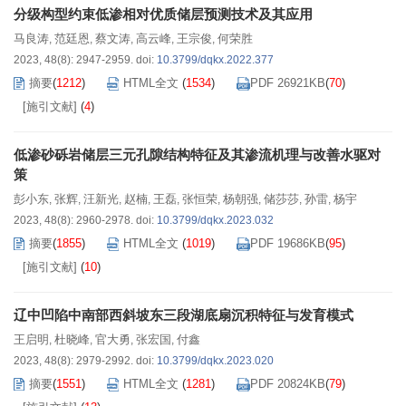
分级构型约束低渗相对优质储层预测技术及其应用
马良涛
范廷恩
蔡文涛
高云峰
王宗俊
何荣胜
,
,
,
,
,
2023, 48(8): 2947-2959.
doi:
10.3799/dqkx.2022.377
摘要
(
1212
)
HTML全文
(
1534
)
PDF 26921KB
(
70
)
[施引文献]
(
4
)
低渗砂砾岩储层三元孔隙结构特征及其渗流机理与改善水驱对
策
彭小东
张辉
汪新光
赵楠
王磊
张恒荣
杨朝强
储莎莎
孙雷
杨宇
,
,
,
,
,
,
,
,
,
2023, 48(8): 2960-2978.
doi:
10.3799/dqkx.2023.032
摘要
(
1855
)
HTML全文
(
1019
)
PDF 19686KB
(
95
)
[施引文献]
(
10
)
辽中凹陷中南部西斜坡东三段湖底扇沉积特征与发育模式
王启明
杜晓峰
官大勇
张宏国
付鑫
,
,
,
,
2023, 48(8): 2979-2992.
doi:
10.3799/dqkx.2023.020
摘要
(
1551
)
HTML全文
(
1281
)
PDF 20824KB
(
79
)