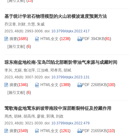
[施引文献]
(
13
)
基于统计学岩石物理模型的火山岩横波速度预测方法
乔汉青
刘财
方慧
朱威
,
,
,
2023, 48(8): 2993-3006.
doi:
10.3799/dqkx.2022.417
摘要
(
1685
)
HTML全文
(
1238
)
PDF 3943KB
(
81
)
[施引文献]
(
6
)
琼东南盆地松南-宝岛凹陷北部断阶带油气来源与成藏时间
李兴
尤丽
詹冶萍
江汝峰
邓孝亮
胡斌
,
,
,
,
,
2023, 48(8): 3007-3020.
doi:
10.3799/dqkx.2023.131
摘要
(
1346
)
HTML全文
(
1389
)
PDF 22685KB
(
100
)
[施引文献]
(
6
)
莺歌海盆地莺东斜坡带南段中深层断裂特征及控藏作用
周杰
胡林
胡高伟
廖俊
郭璃
刘政
,
,
,
,
,
2023, 48(8): 3021-3030.
doi:
10.3799/dqkx.2022.479
摘要
(
1549
)
HTML全文
(
1261
)
PDF 21655KB
(
110
)