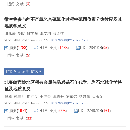
[施引文献]
(
3
)
微生物参与的不产氧光合硫氧化过程中硫同位素分馏效应及其
地质学意义
谢逸豪
吴耿
鲜文东
李文均
蒋宏忱
,
,
,
,
2023, 48(8): 2837-2850.
doi:
10.3799/dqkx.2022.420
摘要
(
1783
)
HTML全文
(
1465
)
PDF 2341KB
(
95
)
[施引文献]
(
5
)
矿物学·岩石学·矿床学
北秦岭官坡地区稀有金属伟晶岩锡石年代学、岩石地球化学特
征及地质意义
曾威
孙丰月
周红英
王佳营
李志丹
陈军强
毕君辉
崔玉荣
,
,
,
,
,
,
,
2023, 48(8): 2851-2871.
doi:
10.3799/dqkx.2021.233
摘要
(
1971
)
HTML全文
(
995
)
PDF 27467KB
(
161
)
[施引文献]
(
33
)