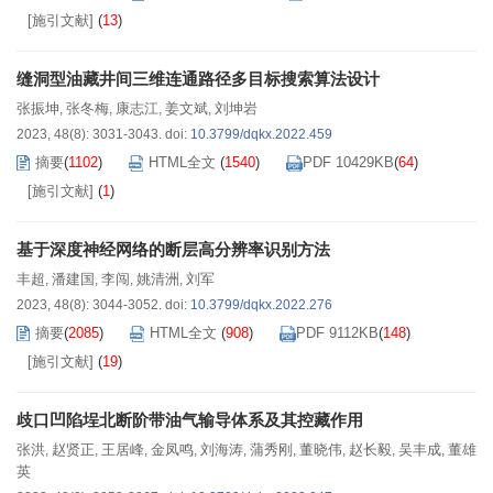
[施引文献]
(
13
)
缝洞型油藏井间三维连通路径多目标搜索算法设计
张振坤
张冬梅
康志江
姜文斌
刘坤岩
,
,
,
,
2023, 48(8): 3031-3043.
doi:
10.3799/dqkx.2022.459
摘要
(
1102
)
HTML全文
(
1540
)
PDF 10429KB
(
64
)
[施引文献]
(
1
)
基于深度神经网络的断层高分辨率识别方法
丰超
潘建国
李闯
姚清洲
刘军
,
,
,
,
2023, 48(8): 3044-3052.
doi:
10.3799/dqkx.2022.276
摘要
(
2085
)
HTML全文
(
908
)
PDF 9112KB
(
148
)
[施引文献]
(
19
)
歧口凹陷埕北断阶带油气输导体系及其控藏作用
张洪
赵贤正
王居峰
金凤鸣
刘海涛
蒲秀刚
董晓伟
赵长毅
吴丰成
董雄
,
,
,
,
,
,
,
,
,
英