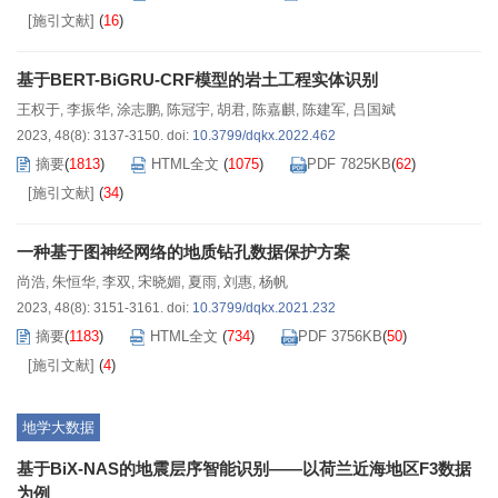
[施引文献]
(
16
)
基于BERT-BiGRU-CRF模型的岩土工程实体识别
王权于
李振华
涂志鹏
陈冠宇
胡君
陈嘉麒
陈建军
吕国斌
,
,
,
,
,
,
,
2023, 48(8): 3137-3150.
doi:
10.3799/dqkx.2022.462
摘要
(
1813
)
HTML全文
(
1075
)
PDF 7825KB
(
62
)
[施引文献]
(
34
)
一种基于图神经网络的地质钻孔数据保护方案
尚浩
朱恒华
李双
宋晓媚
夏雨
刘惠
杨帆
,
,
,
,
,
,
2023, 48(8): 3151-3161.
doi:
10.3799/dqkx.2021.232
摘要
(
1183
)
HTML全文
(
734
)
PDF 3756KB
(
50
)
[施引文献]
(
4
)
地学大数据
基于BiX-NAS的地震层序智能识别——以荷兰近海地区F3数据
为例