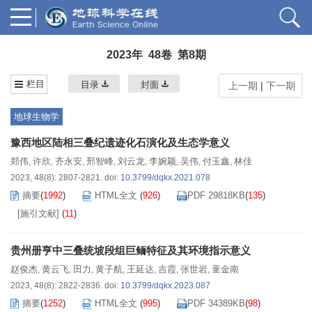
2023年 48卷 第8期
栏目
目录
封面
上一期
|
下一期
地球生物学
豫西地区陆相三叠纪遗迹化石演化及生态学意义
郑伟
许欣
齐永安
邢智峰
刘云龙
李婉颖
吴伟
付玉鑫
林佳
,
,
,
,
,
,
,
,
2023, 48(8): 2807-2821.
doi:
10.3799/dqkx.2021.078
摘要
(
1992
)
HTML全文
(
926
)
PDF 29818KB
(
135
)
[施引文献]
(
11
)
贵州册亨中三叠统坡段组巨鲕特征及其环境指示意义
赵俊杰
黄云飞
田力
黄子航
王延达
吉霞
张世岩
童金南
,
,
,
,
,
,
,
2023, 48(8): 2822-2836.
doi:
10.3799/dqkx.2023.087
摘要
(
1252
)
HTML全文
(
995
)
PDF 34389KB
(
98
)