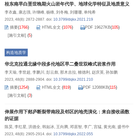
桂东南早白垩世晚期火山岩年代学、地球化学特征及地质意义
李衣鑫
康志强
许继峰
杨锋
刘冬梅
刘珊珊
单纯希
,
,
,
,
,
,
2023, 48(8): 2872-2887.
doi:
10.3799/dqkx.2021.219
摘要
(
1766
)
HTML全文
(
1076
)
PDF 19627KB
(
105
)
[施引文献]
(
5
)
构造地质学
华北克拉通北缘中段多伦地区早二叠世双峰式岩浆作用
李天瑜
李世超
李鹏川
彭云彪
那木吉拉
雒德利
赵庆英
孙加鹏
,
,
,
,
,
,
,
2023, 48(8): 2888-2904.
doi:
10.3799/dqkx.2021.210
摘要
(
1254
)
HTML全文
(
819
)
PDF 12088KB
(
115
)
[施引文献]
(
3
)
伸展作用下郯庐断裂带南段及邻区的地壳演化：来自接收函数
的证据
陈昊
李红星
洪德全
韩如冰
王向腾
邓居智
李广
宫猛
黄光南
盛书中
,
,
,
,
,
,
,
,
,
2023, 48(8): 2905-2914.
doi:
10.3799/dqkx.2022.055