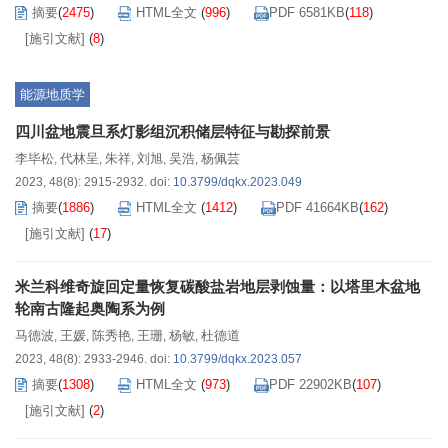
摘要
(
2475
)
HTML全文
(
996
)
PDF 6581KB
(
118
)
[施引文献]
(
8
)
能源地质学
四川盆地震旦系灯影组沉积储层特征与勘探前景
李毕松
代林呈
朱祥
刘旭
吴浩
杨佩芸
,
,
,
,
,
2023, 48(8): 2915-2932.
doi:
10.3799/dqkx.2023.049
摘要
(
1886
)
HTML全文
(
1412
)
PDF 41664KB
(
162
)
[施引文献]
(
17
)
米兰科维奇旋回定量恢复碳酸盐岩地层剥蚀量：以塔里木盆地
轮南古隆起奥陶系为例
马德波
王媛
陈秀艳
王珊
杨敏
杜德道
,
,
,
,
,
2023, 48(8): 2933-2946.
doi:
10.3799/dqkx.2023.057
摘要
(
1308
)
HTML全文
(
973
)
PDF 22902KB
(
107
)
[施引文献]
(
2
)