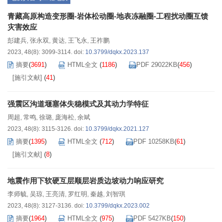
青藏高原构造变形圈-岩体松动圈-地表冻融圈-工程扰动圈互馈
灾害效应
彭建兵
张永双
黄达
王飞永
王祚鹏
,
,
,
,
2023, 48(8): 3099-3114.
doi:
10.3799/dqkx.2023.137
摘要
(
3691
)
HTML全文
(
1186
)
PDF 29022KB
(
456
)
[施引文献]
(
41
)
强震区沟道堰塞体失稳模式及其动力学特征
周超
常鸣
徐璐
庞海松
余斌
,
,
,
,
2023, 48(8): 3115-3126.
doi:
10.3799/dqkx.2021.127
摘要
(
1395
)
HTML全文
(
712
)
PDF 10258KB
(
61
)
[施引文献]
(
8
)
地震作用下软硬互层顺层岩质边坡动力响应研究
李师毓
吴琼
王亮清
罗红明
秦越
刘智琪
,
,
,
,
,
2023, 48(8): 3127-3136.
doi:
10.3799/dqkx.2023.002
摘要
(
1964
)
HTML全文
(
975
)
PDF 5427KB
(
150
)