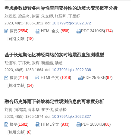
考虑参数旋转各向异性空间变异性的边坡大变形概率分析
刘磊磊
梁昌奇
徐蒙
朱文卿
张绍和
丁星妤
,
,
,
,
,
2023, 48(5): 1836-1852.
doi:
10.3799/dqkx.2022.372
摘要
(
2554
)
HTML全文
(
858
)
PDF 3410KB
(
174
)
[施引文献]
(
18
)
基于长短期记忆神经网络的实时地震烈度预测模型
胡进军
丁祎天
张辉
靳超越
汤超
,
,
,
,
2023, 48(5): 1853-1864.
doi:
10.3799/dqkx.2022.338
摘要
(
2114
)
HTML全文
(
1018
)
PDF 2575KB
(
87
)
[施引文献]
(
14
)
融合历史降雨下斜坡稳定性观测信息的可靠度分析
刘贤
揭鸿鹄
蒋水华
黎学优
黄劲松
,
,
,
,
2023, 48(5): 1865-1874.
doi:
10.3799/dqkx.2022.327
摘要
(
1582
)
HTML全文
(
933
)
PDF 2050KB
(
88
)
[施引文献]
(
6
)