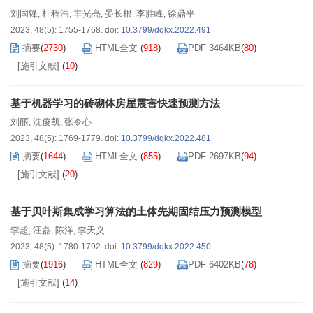
刘国锋
杜程浩
丰光亮
晏长根
李胜峰
徐鼎平
,
,
,
,
,
2023, 48(5): 1755-1768.
doi:
10.3799/dqkx.2022.491
摘要
(
2730
)
HTML全文
(
918
)
PDF 3464KB
(
80
)
[施引文献]
(
10
)
基于机器学习的砖砌体房屋震害快速预测方法
刘丽
沈俊凯
张令心
,
,
2023, 48(5): 1769-1779.
doi:
10.3799/dqkx.2022.481
摘要
(
1644
)
HTML全文
(
855
)
PDF 2697KB
(
94
)
[施引文献]
(
20
)
基于贝叶斯集成学习算法的土体先期固结压力预测模型
李超
汪磊
陈洋
李天义
,
,
,
2023, 48(5): 1780-1792.
doi:
10.3799/dqkx.2022.450
摘要
(
1916
)
HTML全文
(
829
)
PDF 6402KB
(
78
)
[施引文献]
(
14
)