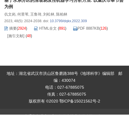
基于水系分区的滑坡易发性机器学习分析方法: 以重庆市奉节县
为例
仉文岗
何昱苇
王鲁琦
刘松林
陈柏林
,
,
,
,
2023, 48(5): 2024-2038.
doi:
10.3799/dqkx.2022.309
摘要
(
2924
)
HTML全文
(
891
)
PDF 8887KB
(
126
)
[施引文献]
(
48
)
地址：湖北省武汉市洪山区鲁磨路388号《地球科学》编辑部
邮
编：430074
电话：027-67885075
传真：027-67885075
版权所有 ©2020
鄂ICP备15021562号-2
本系统由
北京仁和汇智信息技术有限公司
开发
技术支持：
info@rhhz.net