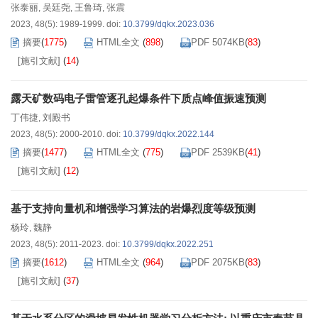
张泰丽
吴廷尧
王鲁琦
张震
,
,
,
2023, 48(5): 1989-1999.
doi:
10.3799/dqkx.2023.036
摘要
(
1775
)
HTML全文
(
898
)
PDF 5074KB
(
83
)
[施引文献]
(
14
)
露天矿数码电子雷管逐孔起爆条件下质点峰值振速预测
丁伟捷
刘殿书
,
2023, 48(5): 2000-2010.
doi:
10.3799/dqkx.2022.144
摘要
(
1477
)
HTML全文
(
775
)
PDF 2539KB
(
41
)
[施引文献]
(
12
)
基于支持向量机和增强学习算法的岩爆烈度等级预测
杨玲
魏静
,
2023, 48(5): 2011-2023.
doi:
10.3799/dqkx.2022.251
摘要
(
1612
)
HTML全文
(
964
)
PDF 2075KB
(
83
)
[施引文献]
(
37
)