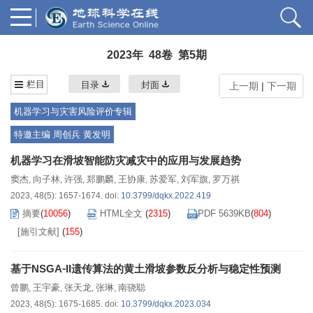
2023年 48卷 第5期
栏目
目录
封面
上一期
|
下一期
机器学习与灾害风险评价专辑
特邀主编 周创兵 黄发明
机器学习在滑坡智能防灾减灾中的应用与发展趋势
窦杰
向子林
许强
郑鹏麟
王协康
苏爱军
刘军旗
罗万祺
,
,
,
,
,
,
,
2023, 48(5): 1657-1674.
doi:
10.3799/dqkx.2022.419
摘要
(
10056
)
HTML全文
(
2315
)
PDF 5639KB
(
804
)
[施引文献]
(
155
)
基于NSGA⁃II遗传算法的黄土滑坡参数反分析与稳定性预测
曾鹏
王宇豪
张天龙
张琳
南骁聪
,
,
,
,
2023, 48(5): 1675-1685.
doi:
10.3799/dqkx.2023.034