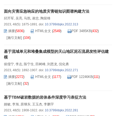
面向灾害应急响应的地质灾害链知识图谱构建方法
邱芹军
吴亮
马凯
谢忠
陶留锋
,
,
,
,
2023, 48(5): 1875-1891.
doi:
10.3799/dqkx.2022.313
摘要
(
5836
)
HTML全文
(
2549
)
PDF 3485KB
(
432
)
[施引文献]
(
104
)
基于流域单元和堆叠集成模型的天山地区泥石流易发性评估建
模
侯儒宁
李志
陈宁生
田树峰
刘恩龙
倪化勇
,
,
,
,
,
2023, 48(5): 1892-1907.
doi:
10.3799/dqkx.2022.271
摘要
(
2272
)
HTML全文
(
1177
)
PDF 12246KB
(
111
)
[施引文献]
(
32
)
基于TBM破岩数据的岩体条件深度学习表征方法
姚敏
李旭
原继东
王玉杰
李鹏宇
,
,
,
,
2023, 48(5): 1908-1922.
doi:
10.3799/dqkx.2022.281