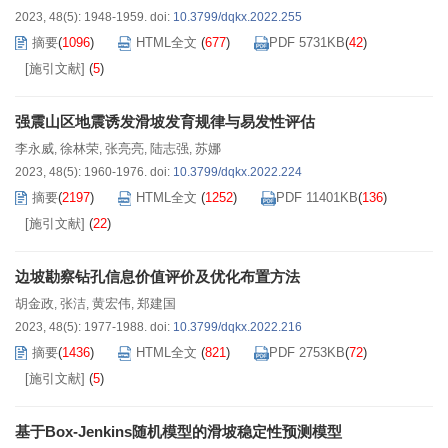
2023, 48(5): 1948-1959.
doi:
10.3799/dqkx.2022.255
摘要
(
1096
)
HTML全文
(
677
)
PDF 5731KB
(
42
)
[施引文献]
(
5
)
强震山区地震诱发滑坡发育规律与易发性评估
李永威
徐林荣
张亮亮
陆志强
苏娜
,
,
,
,
2023, 48(5): 1960-1976.
doi:
10.3799/dqkx.2022.224
摘要
(
2197
)
HTML全文
(
1252
)
PDF 11401KB
(
136
)
[施引文献]
(
22
)
边坡勘察钻孔信息价值评价及优化布置方法
胡金政
张洁
黄宏伟
郑建国
,
,
,
2023, 48(5): 1977-1988.
doi:
10.3799/dqkx.2022.216
摘要
(
1436
)
HTML全文
(
821
)
PDF 2753KB
(
72
)
[施引文献]
(
5
)
基于Box-Jenkins随机模型的滑坡稳定性预测模型