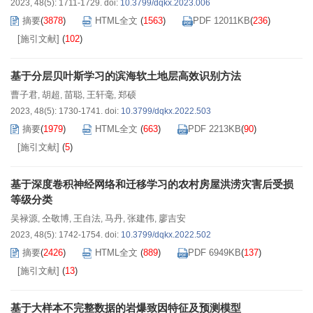
2023, 48(5): 1711-1729.
doi:
10.3799/dqkx.2023.006
摘要
(
3878
)
HTML全文
(
1563
)
PDF 12011KB
(
236
)
[施引文献]
(
102
)
基于分层贝叶斯学习的滨海软土地层高效识别方法
曹子君
胡超
苗聪
王轩毫
郑硕
,
,
,
,
2023, 48(5): 1730-1741.
doi:
10.3799/dqkx.2022.503
摘要
(
1979
)
HTML全文
(
663
)
PDF 2213KB
(
90
)
[施引文献]
(
5
)
基于深度卷积神经网络和迁移学习的农村房屋洪涝灾害后受损
等级分类
吴禄源
仝敬博
王自法
马丹
张建伟
廖吉安
,
,
,
,
,
2023, 48(5): 1742-1754.
doi:
10.3799/dqkx.2022.502
摘要
(
2426
)
HTML全文
(
889
)
PDF 6949KB
(
137
)
[施引文献]
(
13
)
基于大样本不完整数据的岩爆致因特征及预测模型