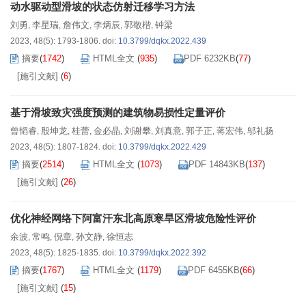
动水驱动型滑坡的状态仿射迁移学习方法
刘勇
李星瑞
詹伟文
李炳辰
郭敬楷
钟梁
,
,
,
,
,
2023, 48(5): 1793-1806.
doi:
10.3799/dqkx.2022.439
摘要
(
1742
)
HTML全文
(
935
)
PDF 6232KB
(
77
)
[施引文献]
(
6
)
基于滑坡致灾强度预测的建筑物易损性定量评价
曾韬睿
殷坤龙
桂蕾
金必晶
刘谢攀
刘真意
郭子正
蒋宏伟
邬礼扬
,
,
,
,
,
,
,
,
2023, 48(5): 1807-1824.
doi:
10.3799/dqkx.2022.429
摘要
(
2514
)
HTML全文
(
1073
)
PDF 14843KB
(
137
)
[施引文献]
(
26
)
优化神经网络下阿富汗东北高原寒旱区滑坡危险性评价
余波
常鸣
倪章
孙文静
徐恒志
,
,
,
,
2023, 48(5): 1825-1835.
doi:
10.3799/dqkx.2022.392
摘要
(
1767
)
HTML全文
(
1179
)
PDF 6455KB
(
66
)
[施引文献]
(
15
)