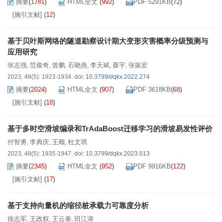
摘要
(
1781
)
HTML全文
(
992
)
PDF 5291KB
(
72
)
[施引文献]
(
12
)
基于贝叶斯网络的隧道勘察设计期大变形灾害概率分级预测与
应用研究
张志强
范俊奇
曾鹏
石晓燕
李天斌
聂宇
张振宏
,
,
,
,
,
,
2023, 48(5): 1923-1934.
doi:
10.3799/dqkx.2022.274
摘要
(
2024
)
HTML全文
(
907
)
PDF 3618KB
(
68
)
[施引文献]
(
18
)
基于多时空滑坡编录和TrAdaBoost迁移学习的滑坡易发性评价
付智勇
李典庆
王顺
杜文琪
,
,
,
2023, 48(5): 1935-1947.
doi:
10.3799/dqkx.2023.013
摘要
(
2345
)
HTML全文
(
952
)
PDF 9916KB
(
122
)
[施引文献]
(
17
)
基于支持向量机的缩径桩承载力可靠度分析
徐志军
王政权
王云泰
田江涛
,
,
,