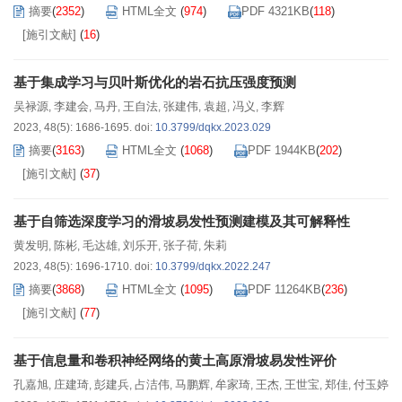
摘要
(
2352
)
HTML全文
(
974
)
PDF 4321KB
(
118
)
[施引文献]
(
16
)
基于集成学习与贝叶斯优化的岩石抗压强度预测
吴禄源
李建会
马丹
王自法
张建伟
袁超
冯义
李辉
,
,
,
,
,
,
,
2023, 48(5): 1686-1695.
doi:
10.3799/dqkx.2023.029
摘要
(
3163
)
HTML全文
(
1068
)
PDF 1944KB
(
202
)
[施引文献]
(
37
)
基于自筛选深度学习的滑坡易发性预测建模及其可解释性
黄发明
陈彬
毛达雄
刘乐开
张子荷
朱莉
,
,
,
,
,
2023, 48(5): 1696-1710.
doi:
10.3799/dqkx.2022.247
摘要
(
3868
)
HTML全文
(
1095
)
PDF 11264KB
(
236
)
[施引文献]
(
77
)
基于信息量和卷积神经网络的黄土高原滑坡易发性评价
孔嘉旭
庄建琦
彭建兵
占洁伟
马鹏辉
牟家琦
王杰
王世宝
郑佳
付玉婷
,
,
,
,
,
,
,
,
,